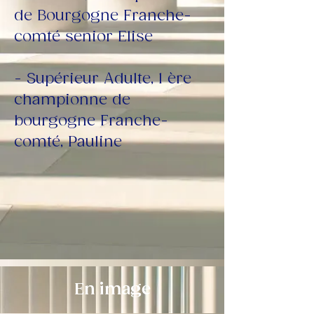
de Bourgogne Franche-
comté senior Elise
- Supérieur Adulte, 1 ère 
championne de 
bourgogne Franche-
comté, Pauline
En image