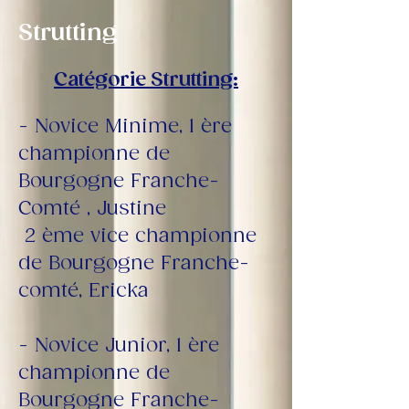
Strutting
Catégorie Strutting:
- Novice Minime, 1 ère 
championne de 
Bourgogne Franche-
Comté , Justine
 2 ème vice championne 
de Bourgogne Franche-
comté, Ericka
- Novice Junior, 1 ère 
championne de 
Bourgogne Franche-