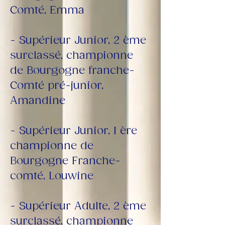
Comté, Emma
- Supérieur Junior, 2 ème 
surclassé, championne 
de Bourgogne franche-
Comté pré-junior, 
Amandine
- Supérieur Junior, 1 ère 
championne de 
Bourgogne Franche-
comté, Louwine
- Supérieur Adulte, 2 ème 
surclassé, championne 