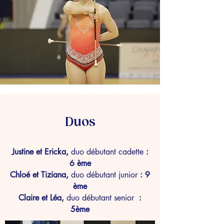
Duos
Justine et Ericka,
duo débutant cadette
:
6 ème
Chloé et Tiziana,
duo débutant junio
r
: 9
ème
Claire et Léa,
duo débutant senior
:
5ème