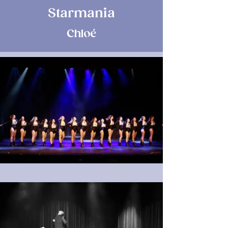
Starmania
Chloé