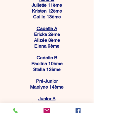
Juliette 11ème
Kristen 12ème
Callie 13ème
Cadette A
Ericka 2ème
Alizée 8ème
Elena 9ème
Cadette B
Paolina 10ème
Stella 12ème
Pré-Junior
Maelyne 14ème
Junior A
Amandine 1ère
Emma 2ème
Tiziana 3ème
Margaux 6ème
Célia M 9ème