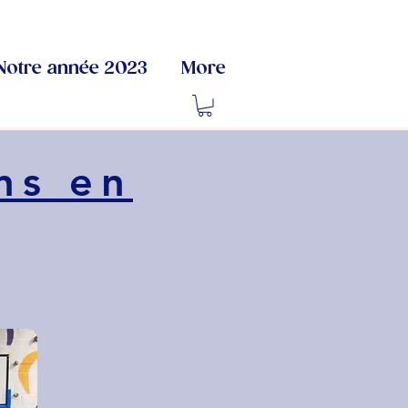
Notre année 2023
More
ns en