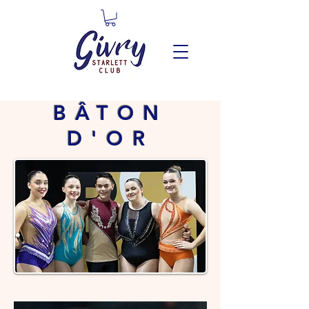
BÂTON
D'OR