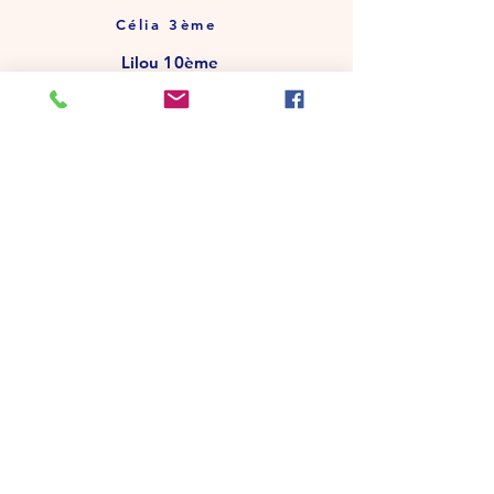
Célia 3ème
Lilou 10ème
Artistic Twirl
intermédiaire