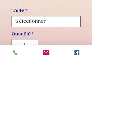
Taille
*
Quantité
*
Ajouter au panier
Attention taille XXXL Homme
Accueil
© 2022 Givry Starlett Club - danse moderne - pompon -
twirling - 71640 GIVRY - Tél :
06.15.13.62.01