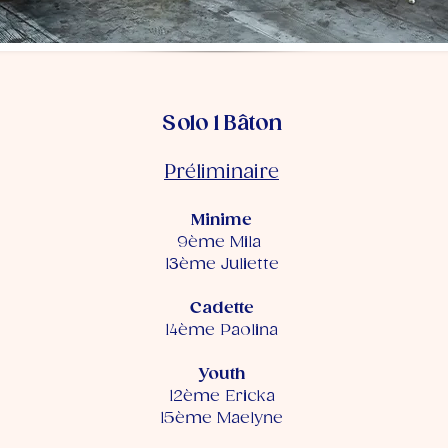
Solo 1 Bâton
Préliminaire
Minime
9ème Mila
13ème Juliette
Cadette
14ème Paolina
Youth
12ème Ericka
15ème Maelyne