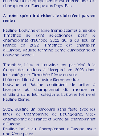
En 2024, notre équipe senior est encore une fois
championne d'Europe aux Pays-Bas.
A noter qu'en individuel, le club n'est pas en
reste :
Pauline, Louwine et Elise (remplaçante) ainsi que
Timothée se sont sélectionnés pour le
championnat d'Europe 2022 qui a eu lieu en
France en 2022. Timothée est champion
d'Europe, Pauline termine 5ème européenne et
Louwine 6ème !
Timothée,
Lilou et Louwine ont participé à la
Coupe des nations à Liverpool en 2023 dans
leur catégorie, Timothée 9ème en solo
1 bâton et Lilou & Louwine 13ème en duo.
Louwine et Pauline continuent de briller à
Liverpool au championnat du monde en
strutting dans leur catégorie, Louwine 14ème et
Pauline 12ème.
2024, Justine un parcours sans faute avec les
titres de Championne de Bourgogne, vice-
championne de France et 5ème au championnat
d'Europe.
Pauline brille au Championnat d'Europe avec
une 4ème place.