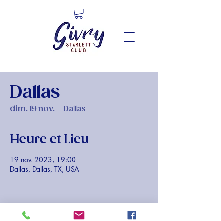
Dallas
dim. 19 nov.
  |  
Dallas
Heure et Lieu
19 nov. 2023, 19:00
Dallas, Dallas, TX, USA