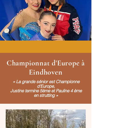
Championnat d'Europe à
Eindhoven
« La grande sénior est Championne
d'Europe,
Justine termine 5ème et Pauline 4 ème
en strutting »